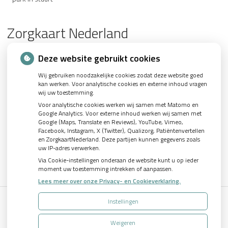
Zorgkaart Nederland
Deze website gebruikt cookies
Wij gebruiken noodzakelijke cookies zodat deze website goed
kan werken. Voor analytische cookies en externe inhoud vragen
wij uw toestemming.
U heeft geen toestemming gegeven voor
externe
Voor analytische cookies werken wij samen met Matomo en
inhoud
die nodig is om dit te zien.
Google Analytics. Voor externe inhoud werken wij samen met
Google (Maps, Translate en Reviews), YouTube, Vimeo,
Cookie-instellingen wijzigen
Facebook, Instagram, X (Twitter), Qualizorg, Patiëntenvertellen
en ZorgkaartNederland. Deze partijen kunnen gegevens zoals
uw IP-adres verwerken.
Via Cookie-instellingen onderaan de website kunt u op ieder
moment uw toestemming intrekken of aanpassen.
Lees meer over onze Privacy- en Cookieverklaring.
Instellingen
Uw Zorg Online
|
Beheer
Weigeren